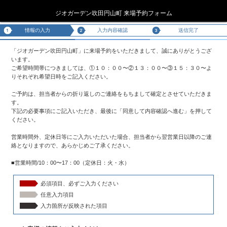
ジオガーデン吹田円山町 来場予約フォーム
情報の入力
入力内容確認
送信完了
「ジオガーデン吹田円山町」に来場予約をいただきまして、誠にありがとうござ
います。
ご希望時間帯につきましては、①１０：００〜②１３：００〜③１５：３０〜よ
りそれぞれ希望日時をご記入ください。
ご予約は、担当者からの折り返しのご連絡をもちまして確定とさせていただきま
す。
下記の必要事項にご記入いただき、最後に「同意して内容確認へ進む」を押して
ください。
営業時間外、定休日等にご入力いただいた場合、担当者から翌営業日以降のご連
絡となりますので、あらかじめご了承ください。
■営業時間/10：00〜17：00（定休日：火・水）
必須項目、必ずご入力ください
任意入力項目
入力箇所が反映された項目