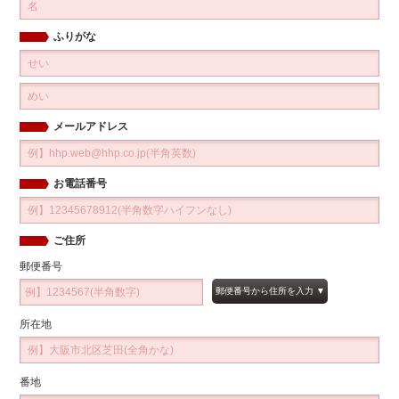
ふりがな
メールアドレス
お電話番号
ご住所
郵便番号
所在地
番地